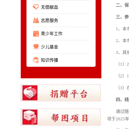
二、保
无偿献血
三、参
志愿服务
1、本
青少年工作
2、本
少儿基金
3、其
知识传播
（1）
（2）
（3）
四、线
通过随
项于2025