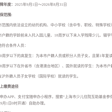
障年度：
2025年9月1日～2026年8月31日
保范围:
市范围内依法设立的幼托机构、中小学校（含中专、职校、特殊学校
市户籍的学龄前未入托入园儿童、18周岁以下未入学残障少儿、辍
他符合条件人员：
20周岁以下的高复生：为本市户籍人员或积分人员子女，且第1年复
18周岁以下在外省市（含港澳台地区）、国外就读的学生：为本市户籍
在沪外籍人员子女学校（国际学校）就读的学生。
上缴费途径
申办APP、支付宝随申办小程序，搜索“上海市少儿住院互助基金参
年9月1日0时开通）自助办理。