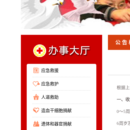
公告
应急救援
应急救护
根据上
人道救助
一、收
造血干细胞捐献
0～5
6周岁
遗体和器官捐献