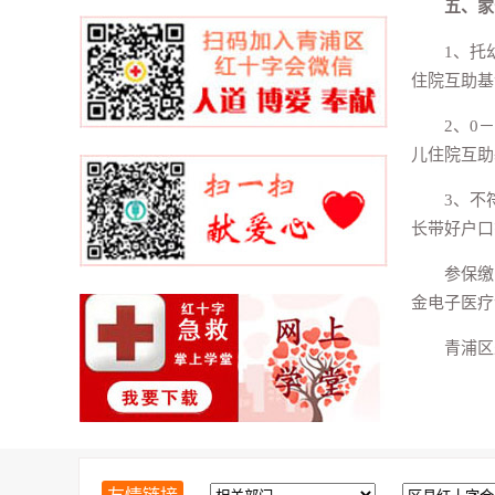
五、家
1、托
住院互助基
2、0
儿住院互助
3、不
长带好户口
参保缴
金电子医疗
青浦区